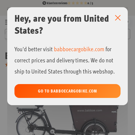
klantenreviews
0 / 5
Fietsenhandelaren
dé bakfietsspecialist
Diverse betaalmogelijkheden
Al 15 jaar
door heel België
beste fietswebshop 2022 en 2023
Winnaar
Ga
Hey, are you from United
SLUITE
naar
0
Menu
Mijn
de
States?
winkelwag
inhoud
Babboe
You'd better visit
babboecargobike.com
for
Babboe Dog-E
correct prices and delivery times. We do not
ship to United States through this webshop.
Ga
naar
het
GO TO BABBOECARGOBIKE.COM
einde
van
de
afbeeldingen-
gallerij